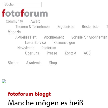
Direkt zum Inhalt
Suchen
Suchformular
Community
Award
Themen & Teilnehmen
Ergebnisse
Bestenliste
Magazin
Aktuelles Heft
Abonnement
Vorteile für Abonnenten
Leser-Service
Kleinanzeigen
Newsletter
fotoforum
Über uns
Presse
Kontakt
AGB
Bücher
Akademie
Shop
fotoforum bloggt
Manche mögen es heiß