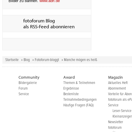
Bilder zu bannen.
www.adri.de
fotoforum Blog
als RSS-Feed abonnieren
Startseite
»
Blog
»
Fotoforum-bloggt
» Manche mögen es heiß
Community
Award
Magazin
Bildergalerie
Themen & Teilnehmen
Aktuelles Heft
Forum
Ergebnisse
Abonnement
Service
Bestenliste
Vorteile für Abo
Teilnahmebedingungen
fotoforum als eP
Häufige Fragen (FAQ)
Service
Leser-Service
Kleinanzeige
Newsletter
fotoforum