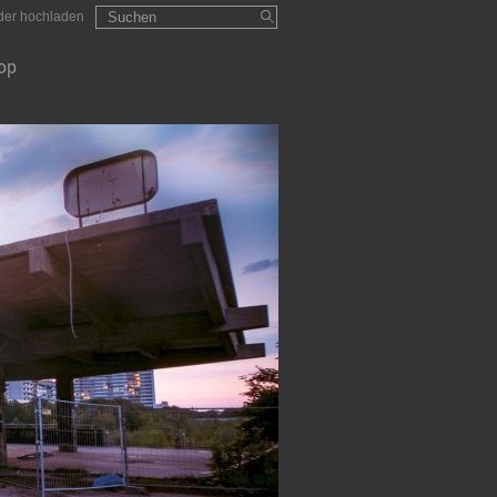
Suchformular
Suchen
lder hochladen
op