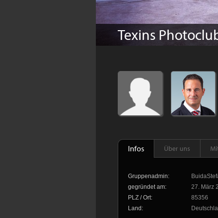
Texins Photoclu
Infos
Über uns
Mi
Gruppenadmin:
BuidaStef
gegründet am:
27. März 
PLZ / Ort:
85356
Land:
Deutschl