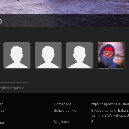
b
tgliedergalerie
an
Homepage:
https://bsg-texins-ev.de
2024
Schwerpunkte:
Bildbearbeitung, Exkurs
Seminare/Workshops, S
Mitglieder:
6
and