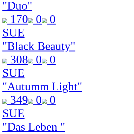
"Duo"
170
0
0
SUE
"Black Beauty"
308
0
0
SUE
"Autumm Light"
349
0
0
SUE
"Das Leben "