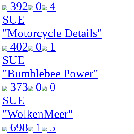
392
0
4
SUE
"Motorcycle Details"
402
0
1
SUE
"Bumblebee Power"
373
0
0
SUE
"WolkenMeer"
698
1
5