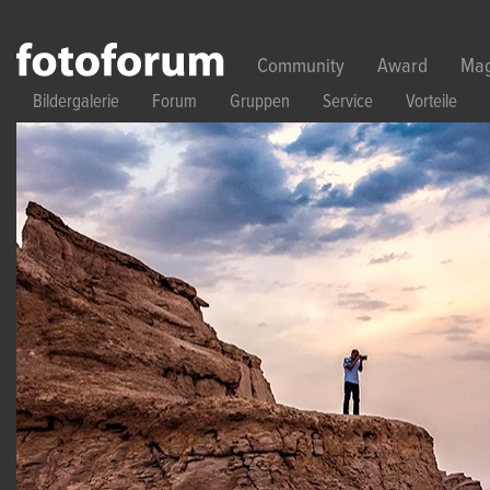
Direkt zum Inhalt
Community
Award
Mag
Bildergalerie
Forum
Gruppen
Service
Vorteile