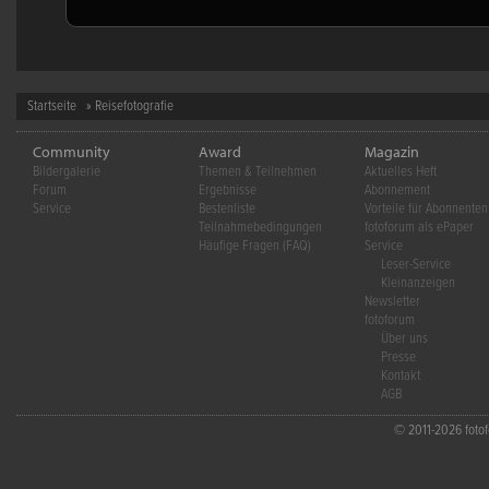
Startseite
» Reisefotografie
Community
Award
Magazin
Bildergalerie
Themen & Teilnehmen
Aktuelles Heft
Forum
Ergebnisse
Abonnement
Service
Bestenliste
Vorteile für Abonnenten
Teilnahmebedingungen
fotoforum als ePaper
Häufige Fragen (FAQ)
Service
Leser-Service
Kleinanzeigen
Newsletter
fotoforum
Über uns
Presse
Kontakt
AGB
© 2011-2026 fotofo