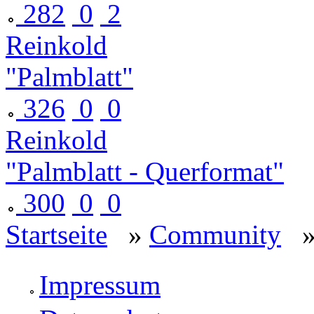
282
0
2
Reinkold
"Palmblatt"
326
0
0
Reinkold
"Palmblatt - Querformat"
300
0
0
Startseite
»
Community
Impressum