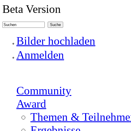
Direkt zum Inhalt
Beta Version
Suchen
Suchformular
Bilder hochladen
Anmelden
Community
Award
Themen & Teilnehme
Ergebnisse