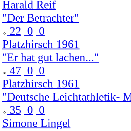
Harald Reif
"Der Betrachter"
22
0
0
Platzhirsch 1961
"Er hat gut lachen..."
47
0
0
Platzhirsch 1961
"Deutsche Leichtathletik- M
35
0
0
Simone Lingel