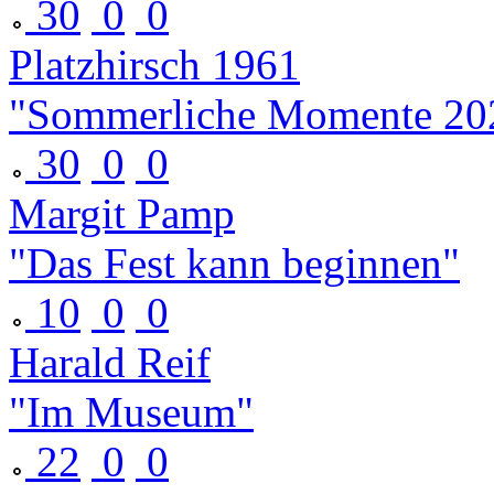
30
0
0
Platzhirsch 1961
"Sommerliche Momente 20
30
0
0
Margit Pamp
"Das Fest kann beginnen"
10
0
0
Harald Reif
"Im Museum"
22
0
0