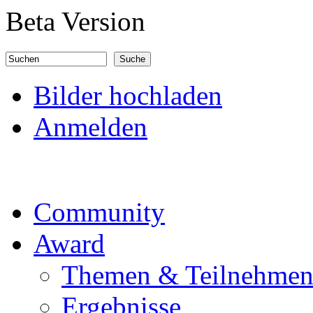
Direkt zum Inhalt
Beta Version
Suchen
Suchformular
Bilder hochladen
Anmelden
Community
Award
Themen & Teilnehme
Ergebnisse