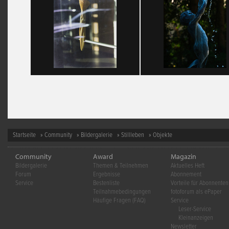
Startseite
»
Community
»
Bildergalerie
»
Stillleben
» Objekte
Community
Award
Magazin
Bildergalerie
Themen & Teilnehmen
Aktuelles Heft
Forum
Ergebnisse
Abonnement
Service
Bestenliste
Vorteile für Abonnenten
Teilnahmebedingungen
fotoforum als ePaper
Häufige Fragen (FAQ)
Service
Leser-Service
Kleinanzeigen
Newsletter