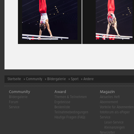
Startseite
»
Community
»
Bildergalerie
»
Sport
» Andere
Community
Award
Magazin
Bildergalerie
Themen & Teilnehmen
Aktuelles Heft
Forum
Ergebnisse
Abonnement
Service
Bestenliste
Vorteile für Abonnenten
Teilnahmebedingungen
fotoforum als ePaper
Häufige Fragen (FAQ)
Service
Leser-Service
Kleinanzeigen
Newsletter