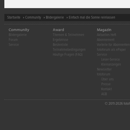
Startseite
»
Community
»
Bildergalerie
» Einfach mal die Sonne reinlassen
Community
Award
Magazin
Bildergalerie
Themen & Teilnehmen
Aktuelles Heft
Forum
Ergebnisse
Abonnement
Service
Bestenliste
Vorteile für Abonnenten
Teilnahmebedingungen
fotoforum als ePaper
Häufige Fragen (FAQ)
Service
Leser-Service
Kleinanzeigen
Newsletter
fotoforum
Über uns
Presse
Kontakt
AGB
© 2011-2026 fotofo