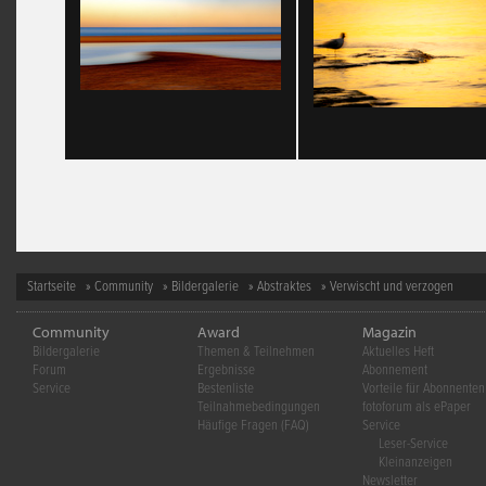
Startseite
»
Community
»
Bildergalerie
»
Abstraktes
» Verwischt und verzogen
Community
Award
Magazin
Bildergalerie
Themen & Teilnehmen
Aktuelles Heft
Forum
Ergebnisse
Abonnement
Service
Bestenliste
Vorteile für Abonnenten
Teilnahmebedingungen
fotoforum als ePaper
Häufige Fragen (FAQ)
Service
Leser-Service
Kleinanzeigen
Newsletter