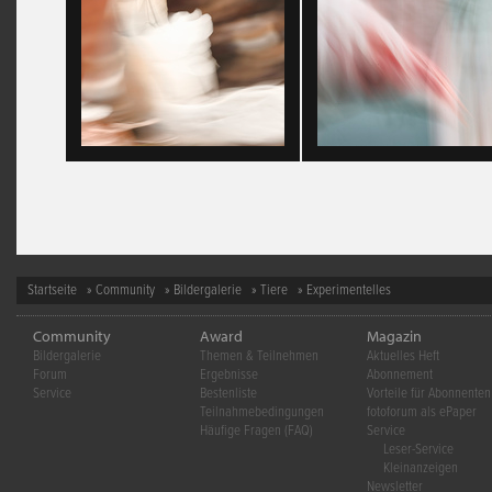
Startseite
»
Community
»
Bildergalerie
»
Tiere
» Experimentelles
Community
Award
Magazin
Bildergalerie
Themen & Teilnehmen
Aktuelles Heft
Forum
Ergebnisse
Abonnement
Service
Bestenliste
Vorteile für Abonnenten
Teilnahmebedingungen
fotoforum als ePaper
Häufige Fragen (FAQ)
Service
Leser-Service
Kleinanzeigen
Newsletter