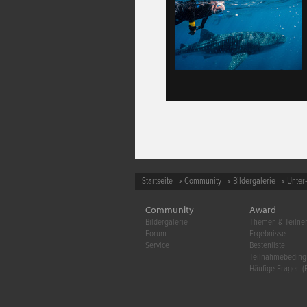
Startseite
»
Community
»
Bildergalerie
»
Unter
Community
Award
Bildergalerie
Themen & Teiln
Forum
Ergebnisse
Service
Bestenliste
Teilnahmebedin
Häufige Fragen (