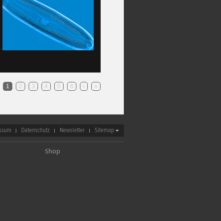
1
2
3
4
5
6
›
»
ssum
Datenschutz
Newsletter
Sitemap
Shop