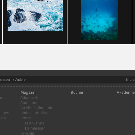
-wasser
» Andere
Impre
Magazin
Bücher
Akademie
ehmen
Aktuelles Heft
Abonnement
Vorteile für Abonnenten
gungen
fotoforum als ePaper
FAQ)
Service
Leser-Service
Kleinanzeigen
Newsletter