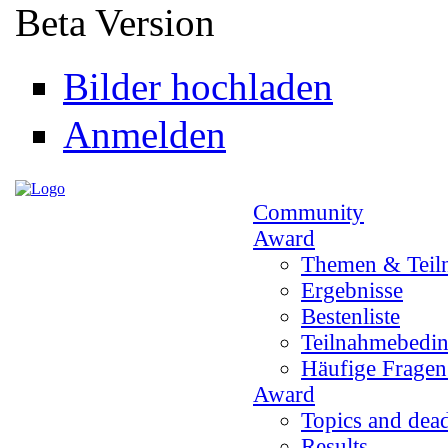
Direkt zum Inhalt
Beta Version
Bilder hochladen
Anmelden
Community
Award
Themen & Teil
Ergebnisse
Bestenliste
Teilnahmebedi
Häufige Frage
Award
Topics and dead
Results