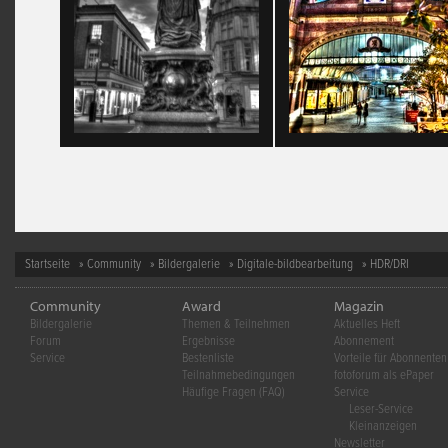
Startseite
»
Community
»
Bildergalerie
»
Digitale-bildbearbeitung
» HDR/DRI
Community
Award
Magazin
Bildergalerie
Themen & Teilnehmen
Aktuelles Heft
Forum
Ergebnisse
Abonnement
Service
Bestenliste
Vorteile für Abonnenten
Teilnahmebedingungen
fotoforum als ePaper
Häufige Fragen (FAQ)
Service
Leser-Service
Kleinanzeigen
Newsletter