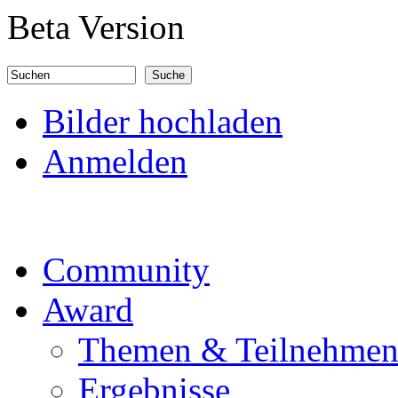
Direkt zum Inhalt
Beta Version
Suchen
Suchformular
Bilder hochladen
Anmelden
Community
Award
Themen & Teilnehme
Ergebnisse