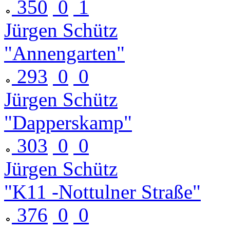
350
0
1
Jürgen Schütz
"Annengarten"
293
0
0
Jürgen Schütz
"Dapperskamp"
303
0
0
Jürgen Schütz
"K11 -Nottulner Straße"
376
0
0