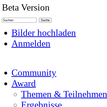
Direkt zum Inhalt
Beta Version
Suchen
Suchformular
Bilder hochladen
Anmelden
Community
Award
Themen & Teilnehme
Ergebnisse