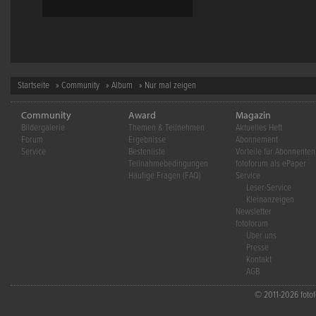
Startseite
»
Community
»
Album
» Nur mal zeigen
Community
Award
Magazin
Bildergalerie
Themen & Teilnehmen
Aktuelles Heft
Forum
Ergebnisse
Abonnement
Service
Bestenliste
Vorteile für Abonnenten
Teilnahmebedingungen
fotoforum als ePaper
Häufige Fragen (FAQ)
Service
Leser-Service
Kleinanzeigen
Newsletter
fotoforum
Über uns
Presse
Kontakt
AGB
© 2011-2026 fotofo