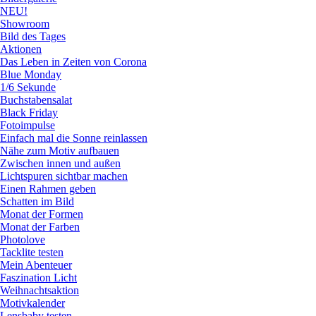
NEU!
Showroom
Bild des Tages
Aktionen
Das Leben in Zeiten von Corona
Blue Monday
1/6 Sekunde
Buchstabensalat
Black Friday
Fotoimpulse
Einfach mal die Sonne reinlassen
Nähe zum Motiv aufbauen
Zwischen innen und außen
Lichtspuren sichtbar machen
Einen Rahmen geben
Schatten im Bild
Monat der Formen
Monat der Farben
Photolove
Tacklite testen
Mein Abenteuer
Faszination Licht
Weihnachtsaktion
Motivkalender
Lensbaby testen