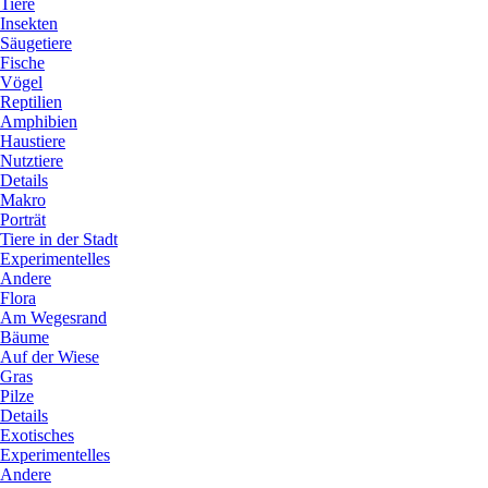
Tiere
Insekten
Säugetiere
Fische
Vögel
Reptilien
Amphibien
Haustiere
Nutztiere
Details
Makro
Porträt
Tiere in der Stadt
Experimentelles
Andere
Flora
Am Wegesrand
Bäume
Auf der Wiese
Gras
Pilze
Details
Exotisches
Experimentelles
Andere