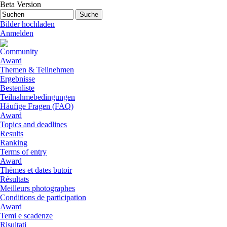
Direkt zum Inhalt
Beta Version
Suchformular
Suchen
Bilder hochladen
Anmelden
Community
Award
Themen & Teilnehmen
Ergebnisse
Bestenliste
Teilnahmebedingungen
Häufige Fragen (FAQ)
Award
Topics and deadlines
Results
Ranking
Terms of entry
Award
Thèmes et dates butoir
Résultats
Meilleurs photographes
Conditions de participation
Award
Temi e scadenze
Risultati