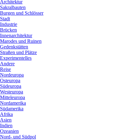
Architektur
Sakralbauten
Burgen und Schlösser
Stadt
Industrie
Brücken
Innenarchitektur
Marodes und Ruinen
Gedenkstätten
Straßen und Plätze
Experimentelles
Andere
Reise
Nordeuropa
Osteuropa
Südeuropa
Westeuropa
Mitteleuropa
Nordamerika
Südamerika
Afrika
Asien
Indien
Ozeanien
Nord- und Südpol