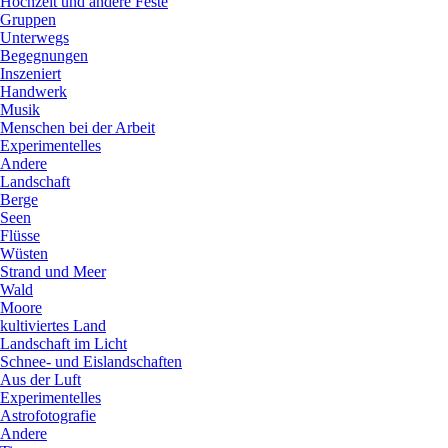
Hochzeit und andere Feste
Gruppen
Unterwegs
Begegnungen
Inszeniert
Handwerk
Musik
Menschen bei der Arbeit
Experimentelles
Andere
Landschaft
Berge
Seen
Flüsse
Wüsten
Strand und Meer
Wald
Moore
kultiviertes Land
Landschaft im Licht
Schnee- und Eislandschaften
Aus der Luft
Experimentelles
Astrofotografie
Andere