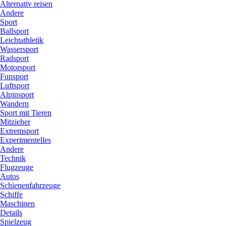
Alternativ reisen
Andere
Sport
Ballsport
Leichtathletik
Wassersport
Radsport
Motorsport
Funsport
Luftsport
Alpinsport
Wandern
Sport mit Tieren
Mitzieher
Extremsport
Experimentelles
Andere
Technik
Flugzeuge
Autos
Schienenfahrzeuge
Schiffe
Maschinen
Details
Spielzeug