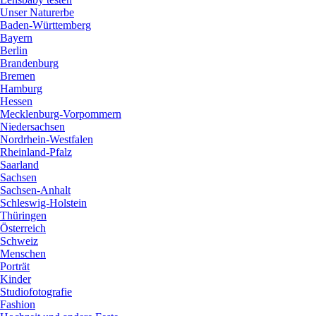
Unser Naturerbe
Baden-Württemberg
Bayern
Berlin
Brandenburg
Bremen
Hamburg
Hessen
Mecklenburg-Vorpommern
Niedersachsen
Nordrhein-Westfalen
Rheinland-Pfalz
Saarland
Sachsen
Sachsen-Anhalt
Schleswig-Holstein
Thüringen
Österreich
Schweiz
Menschen
Porträt
Kinder
Studiofotografie
Fashion