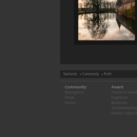
Startseite
»
Community
» Profil
Community
Award
Bildergalerie
Themen & Teiln
Forum
Ergebnisse
Service
Bestenliste
Teilnahmebedin
Häufige Fragen (