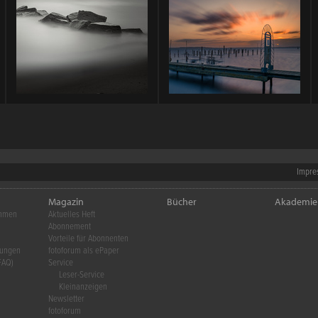
Impre
Magazin
Bücher
Akademie
ehmen
Aktuelles Heft
Abonnement
Vorteile für Abonnenten
gungen
fotoforum als ePaper
FAQ)
Service
Leser-Service
Kleinanzeigen
Newsletter
fotoforum