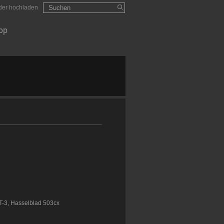
Suchformular
Suchen
lder hochladen
op
T-3, Hasselblad 503cx