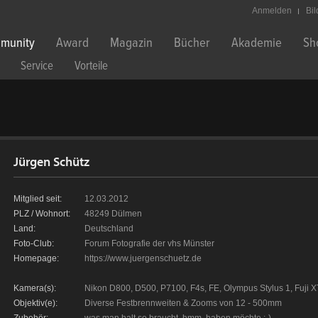
Anmelden
Bi
munity
Award
Magazin
Bücher
Akademie
Sh
Service
Vorteile
Jürgen Schütz
Mitglied seit:
12.03.2012
PLZ / Wohnort:
48249 Dülmen
Land:
Deutschland
Foto-Club:
Forum Fotografie der vhs Münster
Homepage:
https://www.juergenschuetz.de
Kamera(s):
Nikon D800, D500, P7100, F4s, FE, Olympus Stylus 1, Fuji X
Objektiv(e):
Diverse Festbrennweiten & Zooms von 12 - 500mm