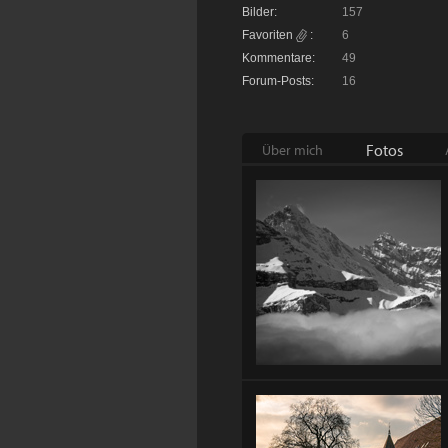
Bilder:
157
Favoriten
:
6
Kommentare:
49
Forum-Posts:
16
Fotos
Über mich