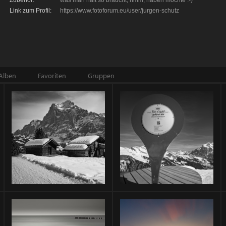
Zubehör:
was man halt so braucht, hmm, haben möchte :-)
Link zum Profil:
https://www.fotoforum.eu/user/jurgen-schutz
Alben
Favoriten
Gruppen