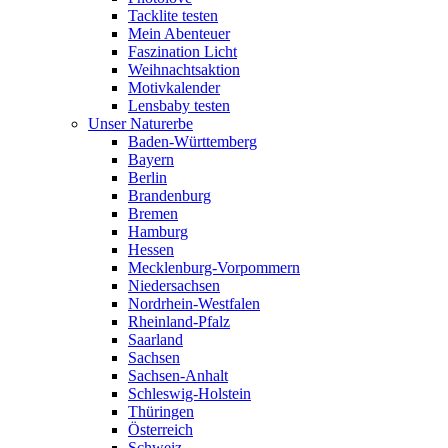
Tacklite testen
Mein Abenteuer
Faszination Licht
Weihnachtsaktion
Motivkalender
Lensbaby testen
Unser Naturerbe
Baden-Württemberg
Bayern
Berlin
Brandenburg
Bremen
Hamburg
Hessen
Mecklenburg-Vorpommern
Niedersachsen
Nordrhein-Westfalen
Rheinland-Pfalz
Saarland
Sachsen
Sachsen-Anhalt
Schleswig-Holstein
Thüringen
Österreich
Schweiz