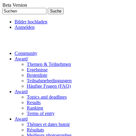
Direkt zum Inhalt
Beta Version
Suchen
Suchformular
Bilder hochladen
Anmelden
Community
Award
Themen & Teilnehmen
Ergebnisse
Bestenliste
Teilnahmebedingungen
Häufige Fragen (FAQ)
Award
Topics and deadlines
Results
Ranking
Terms of entry
Award
Thèmes et dates butoir
Résultats
Meilleurs photographes