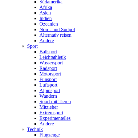
Südamerika
Afrika
Asien
Indien
Ozeanien
Nord- und Südpol
Alternativ reisen
Andere
Sport
Ballsport
Leichtathletik
Wassersport
Radsport
Motorsport
Funsport
Luftsport
Alpinsport
Wandern
Sport mit Tieren
Mitzieher
Extremsport
Experimentelles
Andere
Technik
Flugzeuge