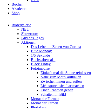
Bücher
Akademie
Shop
Bildergalerie
NEU!
Showroom
Bild des Tages
Aktionen
Das Leben in Zeiten von Corona
Blue Monday
1/6 Sekunde
Buchstabensalat
Black Friday
Fotoimpulse
Einfach mal die Sonne reinlassen
Nähe zum Motiv aufbauen
Zwischen innen und außen
Lichtspuren sichtbar machen
Einen Rahmen geben
Schatten im Bild
Monat der Formen
Monat der Farben
Photolove