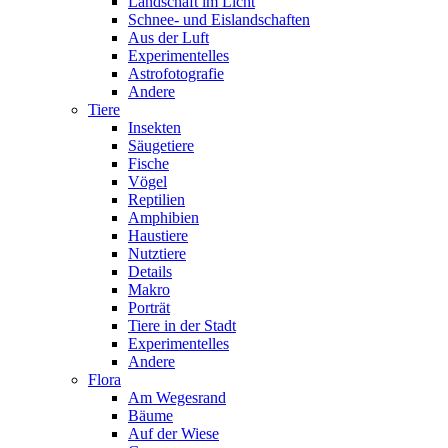
Landschaft im Licht
Schnee- und Eislandschaften
Aus der Luft
Experimentelles
Astrofotografie
Andere
Tiere
Insekten
Säugetiere
Fische
Vögel
Reptilien
Amphibien
Haustiere
Nutztiere
Details
Makro
Porträt
Tiere in der Stadt
Experimentelles
Andere
Flora
Am Wegesrand
Bäume
Auf der Wiese