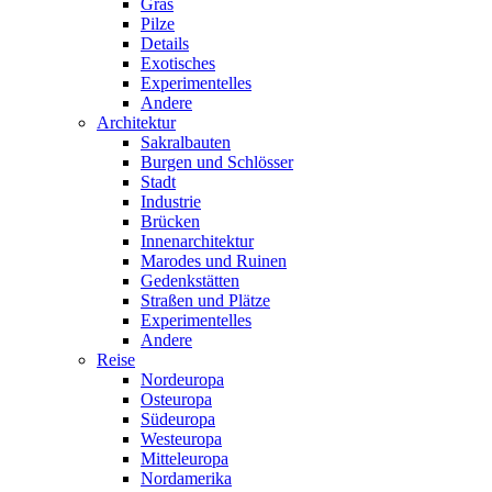
Gras
Pilze
Details
Exotisches
Experimentelles
Andere
Architektur
Sakralbauten
Burgen und Schlösser
Stadt
Industrie
Brücken
Innenarchitektur
Marodes und Ruinen
Gedenkstätten
Straßen und Plätze
Experimentelles
Andere
Reise
Nordeuropa
Osteuropa
Südeuropa
Westeuropa
Mitteleuropa
Nordamerika