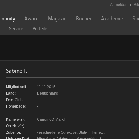
Anmelden
Bi
munity
Award
Magazin
Bücher
Akademie
Sh
Service
Vorteile
Sabine T.
Mitglied seit:
11.11.2015
Land:
Deutschland
Foto-Club:
-
Homepage:
-
Kamera(s):
Canon 6D MarkII
Objektiv(e):
-
Zubehör:
verschiedene Objektive, Stativ, Filter etc.