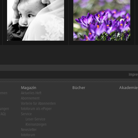
Impre
Magazin
Bücher
Akademie
ehmen
Aktuelles Heft
Abonnement
Vorteile für Abonnenten
gungen
fotoforum als ePaper
FAQ)
Service
Leser-Service
Kleinanzeigen
Newsletter
fotoforum