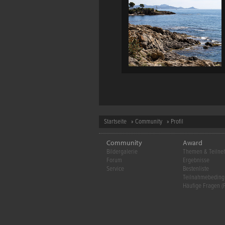
Startseite
»
Community
» Profil
Community
Award
Bildergalerie
Themen & Teiln
Forum
Ergebnisse
Service
Bestenliste
Teilnahmebedin
Häufige Fragen (