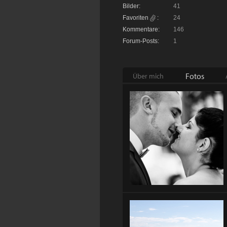
Bilder:
41
Favoriten
:
24
Kommentare:
146
Forum-Posts:
1
Fotos
Über mich