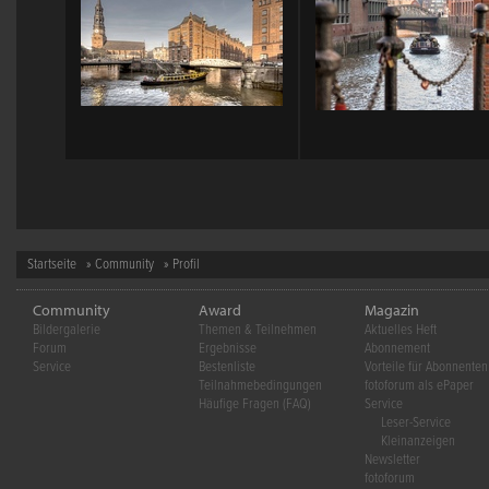
Startseite
»
Community
» Profil
Community
Award
Magazin
Bildergalerie
Themen & Teilnehmen
Aktuelles Heft
Forum
Ergebnisse
Abonnement
Service
Bestenliste
Vorteile für Abonnenten
Teilnahmebedingungen
fotoforum als ePaper
Häufige Fragen (FAQ)
Service
Leser-Service
Kleinanzeigen
Newsletter
fotoforum