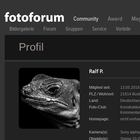
Direkt zum Inhalt
Community
Award
Mag
Bildergalerie
Forum
Gruppen
Service
Vorteile
Profil
Ralf P.
Mitglied seit:
13.05.2016
PLZ / Wohnort:
21614 Bux
Land:
Deutschlan
Foto-Club:
Konstruktiv
Kommentar, 
Homepage:
nicht vorh
Kamera(s):
Sony alpha
Objektiv(e):
Sigma 10-