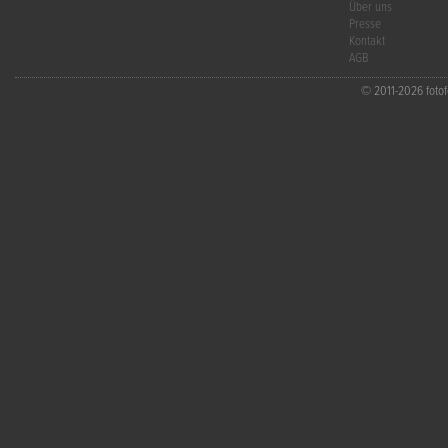
Über uns
Presse
Kontakt
AGB
© 2011-2026 fotofo