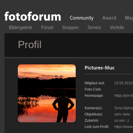
Direkt zum Inhalt
Community
Award
Mag
Bildergalerie
Forum
Gruppen
Service
Vorteile
Profil
Pictures-Muc
Mitglied seit:
23.05.2016
Foto-Club:
-
Homepage:
https://pm-f
Kamera(s):
Sony Alpha
Objektiv(e):
sehr viele
Zubehör:
zu viel :-)
Link zum Profil:
https://www