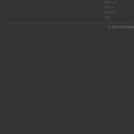
Über uns
Presse
Kontakt
AGB
© 2011-2026 fotofo