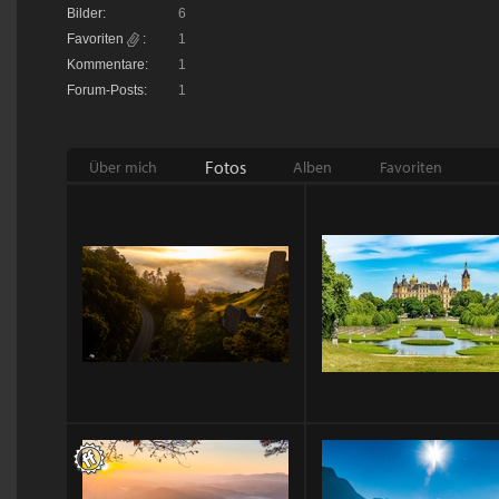
Bilder:
6
Favoriten
:
1
Kommentare:
1
Forum-Posts:
1
Fotos
Über mich
Alben
Favoriten