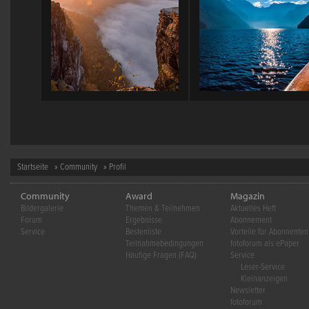
Startseite
»
Community
» Profil
Community
Award
Magazin
Bildergalerie
Themen & Teilnehmen
Aktuelles Heft
Forum
Ergebnisse
Abonnement
Service
Bestenliste
Vorteile für Abonnenten
Teilnahmebedingungen
fotoforum als ePaper
Häufige Fragen (FAQ)
Service
Leser-Service
Kleinanzeigen
Newsletter
fotoforum