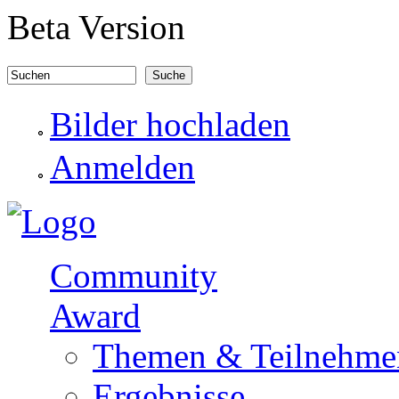
Direkt zum Inhalt
Beta Version
Suchen
Suchformular
Bilder hochladen
Anmelden
Community
Award
Themen & Teilnehme
Ergebnisse