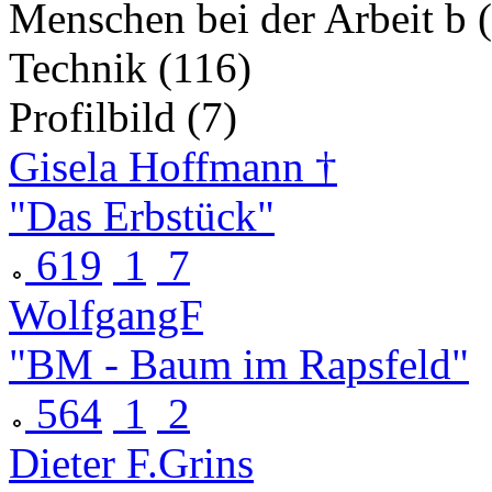
Menschen bei der Arbeit b 
Technik (116)
Profilbild (7)
Gisela Hoffmann †
"Das Erbstück"
619
1
7
WolfgangF
"BM - Baum im Rapsfeld"
564
1
2
Dieter F.Grins