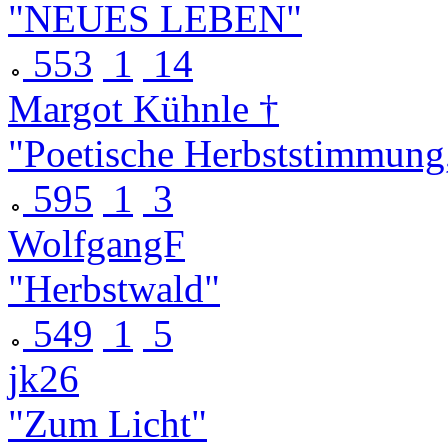
"NEUES LEBEN"
553
1
14
Margot Kühnle †
"Poetische Herbststimmung, 
595
1
3
WolfgangF
"Herbstwald"
549
1
5
jk26
"Zum Licht"