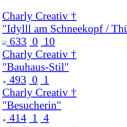
Charly Creativ †
"Idylll am Schneekopf / Thü
633
0
10
Charly Creativ †
"Bauhaus-Stil"
493
0
1
Charly Creativ †
"Besucherin"
414
1
4