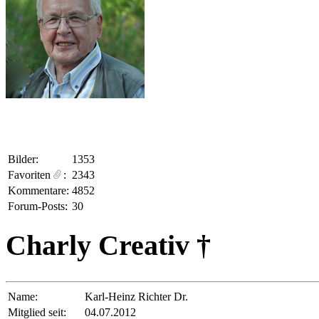
Bilder:
1353
Favoriten
:
2343
Kommentare:
4852
Forum-Posts:
30
Charly Creativ †
Name:
Karl-Heinz Richter Dr.
Mitglied seit:
04.07.2012