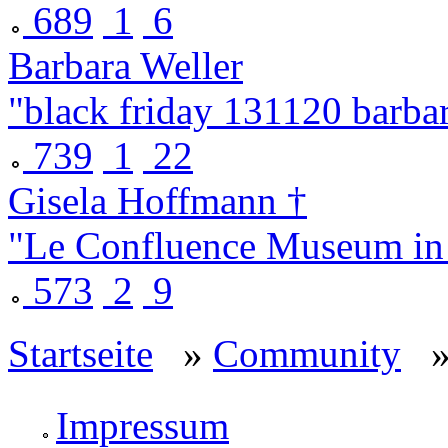
689
1
6
Barbara Weller
"black friday 131120 barba
739
1
22
Gisela Hoffmann †
"Le Confluence Museum in
573
2
9
Startseite
»
Community
» 
Impressum