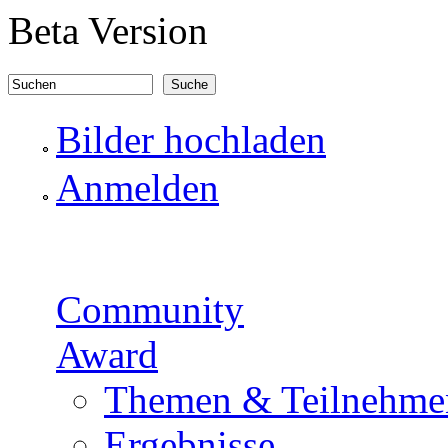
Direkt zum Inhalt
Beta Version
Suchen
Suchformular
Bilder hochladen
Anmelden
Community
Award
Themen & Teilnehme
Ergebnisse