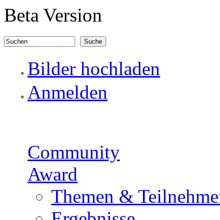
Direkt zum Inhalt
Beta Version
Suchen
Suchformular
Bilder hochladen
Anmelden
Community
Award
Themen & Teilnehme
Ergebnisse