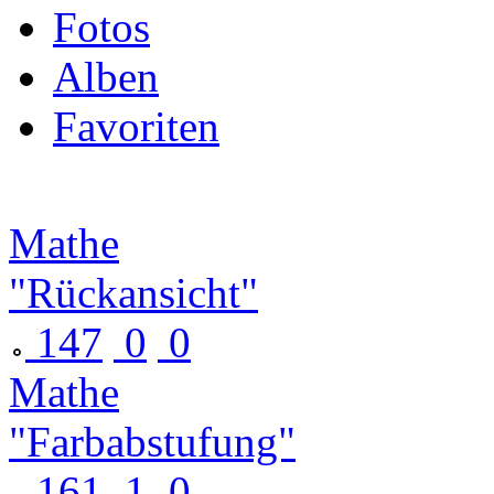
Fotos
Alben
Favoriten
Mathe
"Rückansicht"
147
0
0
Mathe
"Farbabstufung"
161
1
0