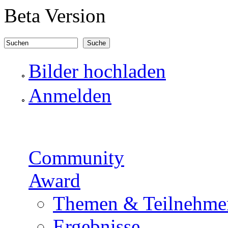
Direkt zum Inhalt
Beta Version
Suchen
Suchformular
Bilder hochladen
Anmelden
Community
Award
Themen & Teilnehme
Ergebnisse