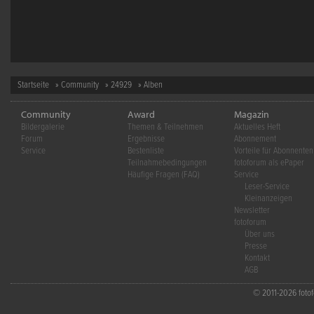
Startseite
»
Community
»
24929
» Alben
Community
Award
Magazin
Bildergalerie
Themen & Teilnehmen
Aktuelles Heft
Forum
Ergebnisse
Abonnement
Service
Bestenliste
Vorteile für Abonnenten
Teilnahmebedingungen
fotoforum als ePaper
Häufige Fragen (FAQ)
Service
Leser-Service
Kleinanzeigen
Newsletter
fotoforum
Über uns
Presse
Kontakt
AGB
© 2011-2026 fotofo