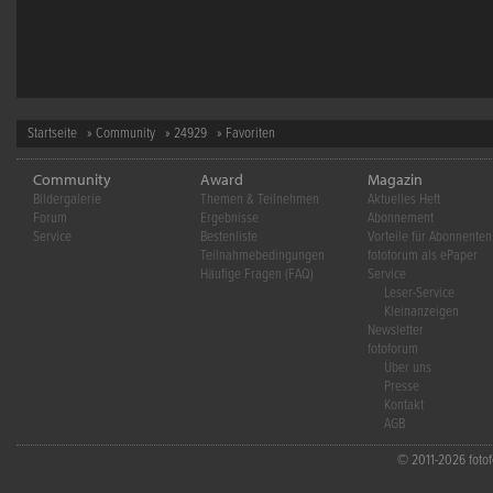
Startseite
»
Community
»
24929
» Favoriten
Community
Award
Magazin
Bildergalerie
Themen & Teilnehmen
Aktuelles Heft
Forum
Ergebnisse
Abonnement
Service
Bestenliste
Vorteile für Abonnenten
Teilnahmebedingungen
fotoforum als ePaper
Häufige Fragen (FAQ)
Service
Leser-Service
Kleinanzeigen
Newsletter
fotoforum
Über uns
Presse
Kontakt
AGB
© 2011-2026 fotofo