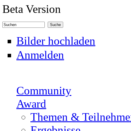
Direkt zum Inhalt
Beta Version
Suchen
Suchformular
Bilder hochladen
Anmelden
Community
Award
Themen & Teilnehme
Ergebnisse