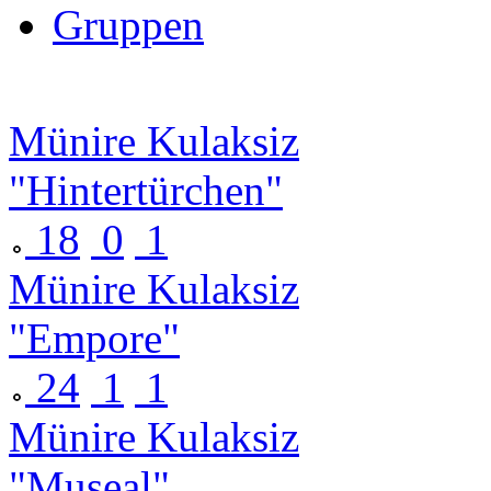
Gruppen
Münire Kulaksiz
"Hintertürchen"
18
0
1
Münire Kulaksiz
"Empore"
24
1
1
Münire Kulaksiz
"Museal"