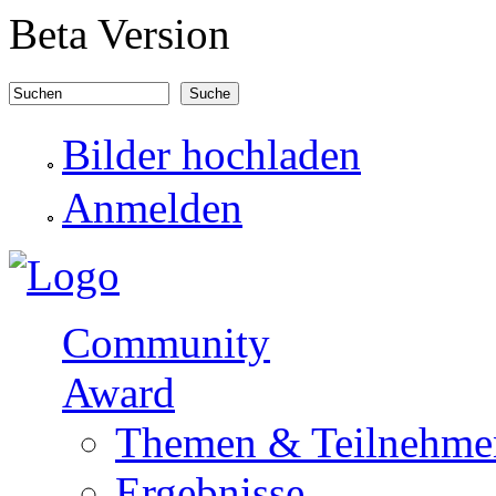
Direkt zum Inhalt
Beta Version
Suchen
Suchformular
Bilder hochladen
Anmelden
Community
Award
Themen & Teilnehme
Ergebnisse