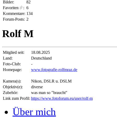
Bilder:
82
Favoriten
:
6
Kommentare:
134
Forum-Posts:
2
Rolf M
Mitglied seit:
18.08.2025
Land:
Deutschland
Foto-Club:
-
Homepage:
www.fotografie-rolfmraz.de
Kamera(s):
Nikon, DSLR u. DSLM
Objektiv(e):
diverse
Zubehör:
was man so "braucht"
Link zum Profil:
https://www.fotoforum.eu/user/rolf-m
Über mich