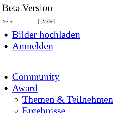
Direkt zum Inhalt
Beta Version
Suchen
Suchformular
Bilder hochladen
Anmelden
Community
Award
Themen & Teilnehme
Ergebnisse