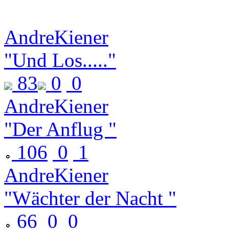
AndreKiener
"Und Los....."
83
0
0
AndreKiener
"Der Anflug "
106
0
1
AndreKiener
"Wächter der Nacht "
66
0
0