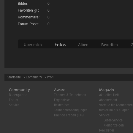
Bilder:
0
Favoriten
:
0
Kommentare:
0
Forum-Posts:
0
Fotos
Über mich
Alben
Favoriten
G
Startseite
»
Community
» Profil
Community
Award
Magazin
Bildergalerie
Themen & Teilnehmen
Aktuelles Heft
Forum
Ergebnisse
Abonnement
Service
Bestenliste
Vorteile für Abonnenten
Teilnahmebedingungen
fotoforum als ePaper
Häufige Fragen (FAQ)
Service
Leser-Service
Kleinanzeigen
Newsletter