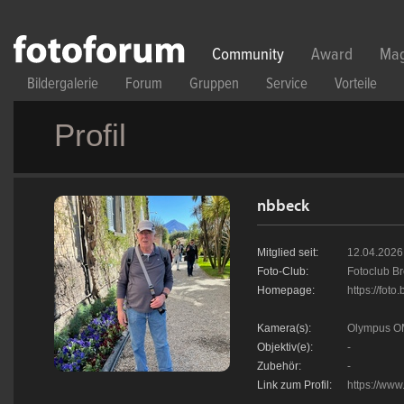
Direkt zum Inhalt
Community
Award
Mag
Bildergalerie
Forum
Gruppen
Service
Vorteile
Profil
nbbeck
Mitglied seit:
12.04.2026
Foto-Club:
Fotoclub B
Homepage:
https://foto
Kamera(s):
Olympus OM
Objektiv(e):
-
Zubehör:
-
Link zum Profil:
https://www