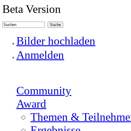
Direkt zum Inhalt
Beta Version
Suchen
Suchformular
Bilder hochladen
Anmelden
Community
Award
Themen & Teilnehme
Ergebnisse