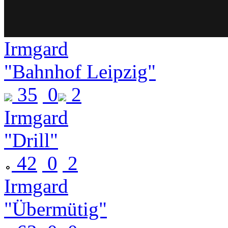
Irmgard
"Bahnhof Leipzig"
35
0
2
Irmgard
"Drill"
42
0
2
Irmgard
"Übermütig"