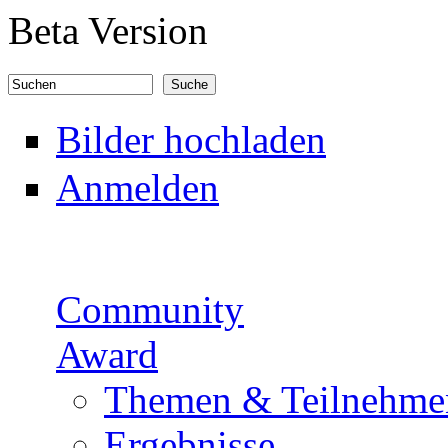
Direkt zum Inhalt
Beta Version
Suchen
Suchformular
Bilder hochladen
Anmelden
Community
Award
Themen & Teilnehme
Ergebnisse