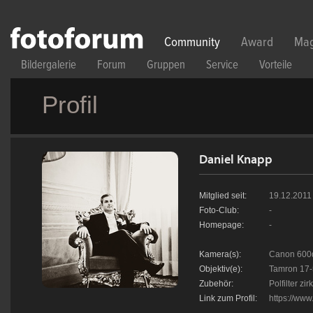
Direkt zum Inhalt
Community
Award
Mag
Bildergalerie
Forum
Gruppen
Service
Vorteile
Profil
Daniel Knapp
Mitglied seit:
19.12.2011
Foto-Club:
-
Homepage:
-
Kamera(s):
Canon 600
Objektiv(e):
Tamron 17-5
Zubehör:
Polfilter zir
Link zum Profil:
https://www