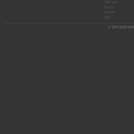
Über uns
Presse
Kontakt
AGB
© 2011-2026 fotofo