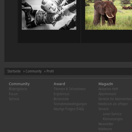
Startseite
»
Community
» Profil
Community
Award
Magazin
Bildergalerie
Themen & Teilnehmen
Aktuelles Heft
Forum
Ergebnisse
Abonnement
Service
Bestenliste
Vorteile für Abonnenten
Teilnahmebedingungen
fotoforum als ePaper
Häufige Fragen (FAQ)
Service
Leser-Service
Kleinanzeigen
Newsletter
fotoforum