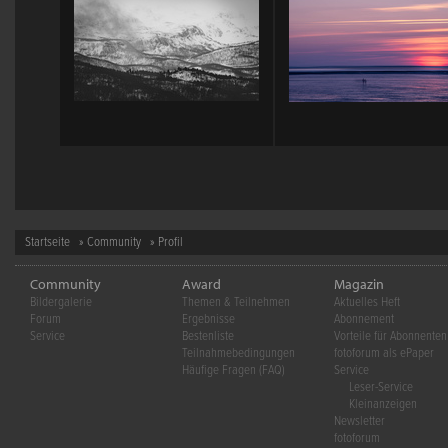
Startseite
»
Community
» Profil
Community
Award
Magazin
Bildergalerie
Themen & Teilnehmen
Aktuelles Heft
Forum
Ergebnisse
Abonnement
Service
Bestenliste
Vorteile für Abonnenten
Teilnahmebedingungen
fotoforum als ePaper
Häufige Fragen (FAQ)
Service
Leser-Service
Kleinanzeigen
Newsletter
fotoforum