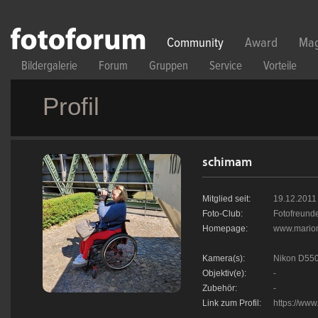
Direkt zum Inhalt
Community
Award
Mag
Bildergalerie
Forum
Gruppen
Service
Vorteile
Profil
schimam
Mitglied seit:
19.12.2011
Foto-Club:
Fotofreund
Homepage:
www.mario
Kamera(s):
Nikon D55
Objektiv(e):
-
Zubehör:
-
Link zum Profil:
https://www