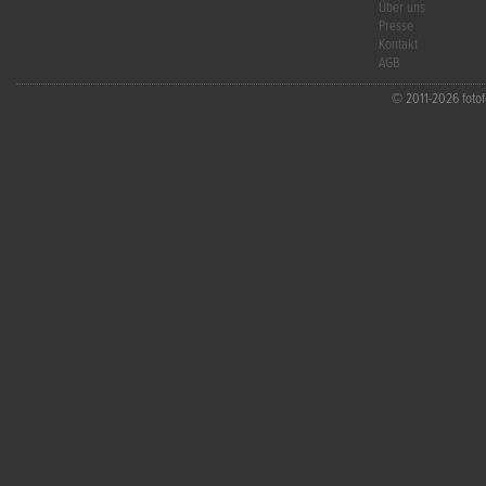
Über uns
Presse
Kontakt
AGB
© 2011-2026 fotofo