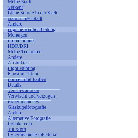
Meine Stadt
Verkehr
Blaue Stunde in der Stadt
Natur in der Stadt
Andere
Digitale Bildbearbeitung
Montagen
Problembilder
HDR/DRI
Meine Techniken
Andere
Abstraktes
Light Painting
Kunst mit Licht
Formen und Farben
Details
Verschwommen
Verwischt und verzogen
Experimentelles
Glaskugelfotografie
Andere
Alternative Fotografie
Lochkamera
Tilt-/Shift
Experimentelle Objektive