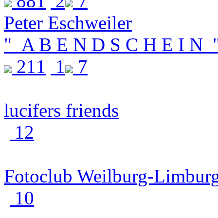
881
2
7
Peter Eschweiler
" A B E N D S C H E I N 
211
1
7
lucifers friends
12
Fotoclub Weilburg-Limbur
10