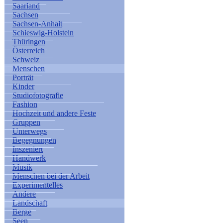
Saarland
Sachsen
Sachsen-Anhalt
Schleswig-Holstein
Thüringen
Österreich
Schweiz
Menschen
Porträt
Kinder
Studiofotografie
Fashion
Hochzeit und andere Feste
Gruppen
Unterwegs
Begegnungen
Inszeniert
Handwerk
Musik
Menschen bei der Arbeit
Experimentelles
Andere
Landschaft
Berge
Seen