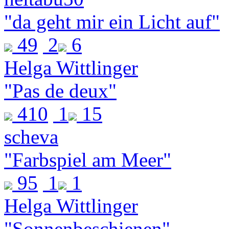
"da geht mir ein Licht auf"
49
2
6
Helga Wittlinger
"Pas de deux"
410
1
15
scheva
"Farbspiel am Meer"
95
1
1
Helga Wittlinger
"Sonnenbeschienen"