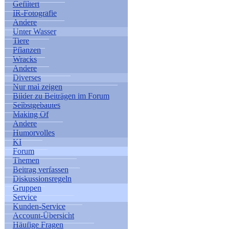
Gefiltert
IR-Fotografie
Andere
Unter Wasser
Tiere
Pflanzen
Wracks
Andere
Diverses
Nur mal zeigen
Bilder zu Beiträgen im Forum
Selbstgebautes
Making Of
Andere
Humorvolles
KI
Forum
Themen
Beitrag verfassen
Diskussionsregeln
Gruppen
Service
Kunden-Service
Account-Übersicht
Häufige Fragen