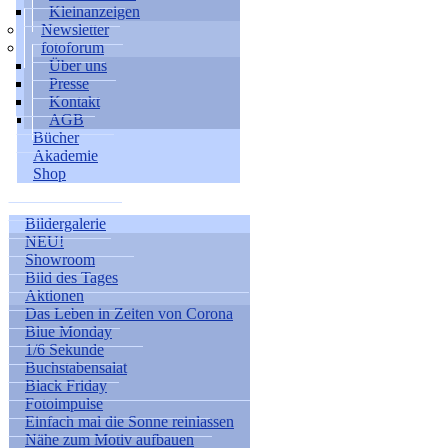
Kleinanzeigen
Newsletter
fotoforum
Über uns
Presse
Kontakt
AGB
Bücher
Akademie
Shop
Bildergalerie
NEU!
Showroom
Bild des Tages
Aktionen
Das Leben in Zeiten von Corona
Blue Monday
1/6 Sekunde
Buchstabensalat
Black Friday
Fotoimpulse
Einfach mal die Sonne reinlassen
Nähe zum Motiv aufbauen