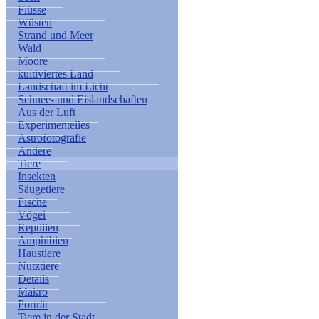
Flüsse
Wüsten
Strand und Meer
Wald
Moore
kultiviertes Land
Landschaft im Licht
Schnee- und Eislandschaften
Aus der Luft
Experimentelles
Astrofotografie
Andere
Tiere
Insekten
Säugetiere
Fische
Vögel
Reptilien
Amphibien
Haustiere
Nutztiere
Details
Makro
Porträt
Tiere in der Stadt