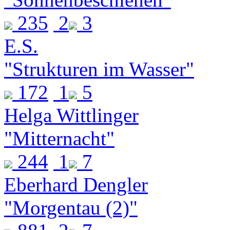
235
2
3
E.S.
"Strukturen im Wasser"
172
1
5
Helga Wittlinger
"Mitternacht"
244
1
7
Eberhard Dengler
"Morgentau (2)"