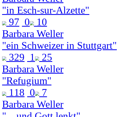
"in Esch-sur-Alzette"
97
0
10
Barbara Weller
"ein Schweizer in Stuttgart"
329
1
25
Barbara Weller
"Refugium"
118
0
7
Barbara Weller
"…und Gott lenkt"