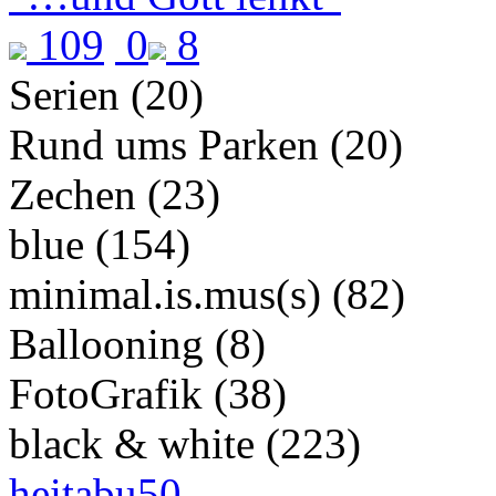
109
0
8
Serien (20)
Rund ums Parken (20)
Zechen (23)
blue (154)
minimal.is.mus(s) (82)
Ballooning (8)
FotoGrafik (38)
black & white (223)
heitabu50