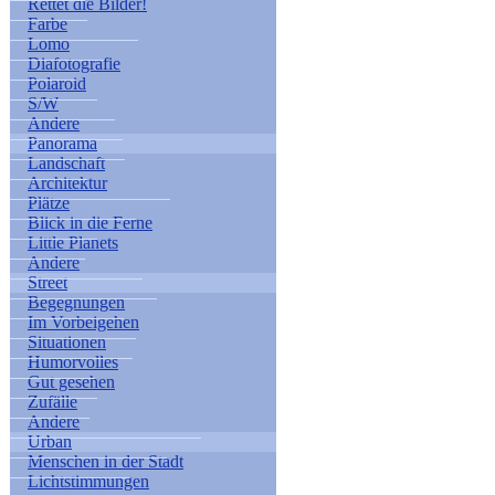
Rettet die Bilder!
Farbe
Lomo
Diafotografie
Polaroid
S/W
Andere
Panorama
Landschaft
Architektur
Plätze
Blick in die Ferne
Little Planets
Andere
Street
Begegnungen
Im Vorbeigehen
Situationen
Humorvolles
Gut gesehen
Zufälle
Andere
Urban
Menschen in der Stadt
Lichtstimmungen