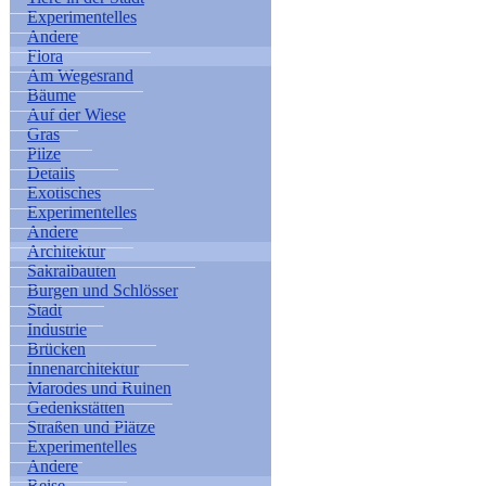
Experimentelles
Andere
Flora
Am Wegesrand
Bäume
Auf der Wiese
Gras
Pilze
Details
Exotisches
Experimentelles
Andere
Architektur
Sakralbauten
Burgen und Schlösser
Stadt
Industrie
Brücken
Innenarchitektur
Marodes und Ruinen
Gedenkstätten
Straßen und Plätze
Experimentelles
Andere
Reise