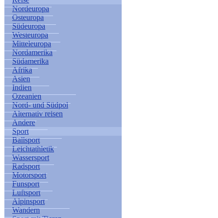
Nordeuropa
Osteuropa
Südeuropa
Westeuropa
Mitteleuropa
Nordamerika
Südamerika
Afrika
Asien
Indien
Ozeanien
Nord- und Südpol
Alternativ reisen
Andere
Sport
Ballsport
Leichtathletik
Wassersport
Radsport
Motorsport
Funsport
Luftsport
Alpinsport
Wandern