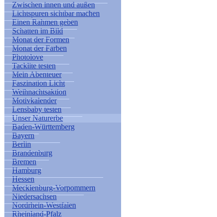
Zwischen innen und außen
Lichtspuren sichtbar machen
Einen Rahmen geben
Schatten im Bild
Monat der Formen
Monat der Farben
Photolove
Tacklite testen
Mein Abenteuer
Faszination Licht
Weihnachtsaktion
Motivkalender
Lensbaby testen
Unser Naturerbe
Baden-Württemberg
Bayern
Berlin
Brandenburg
Bremen
Hamburg
Hessen
Mecklenburg-Vorpommern
Niedersachsen
Nordrhein-Westfalen
Rheinland-Pfalz