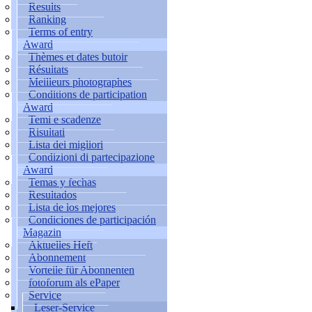
Results
Ranking
Terms of entry
Award
Thèmes et dates butoir
Résultats
Meilleurs photographes
Conditions de participation
Award
Temi e scadenze
Risultati
Lista dei migliori
Condizioni di partecipazione
Award
Temas y fechas
Resultados
Lista de los mejores
Condiciones de participación
Magazin
Aktuelles Heft
Abonnement
Vorteile für Abonnenten
fotoforum als ePaper
Service
Leser-Service