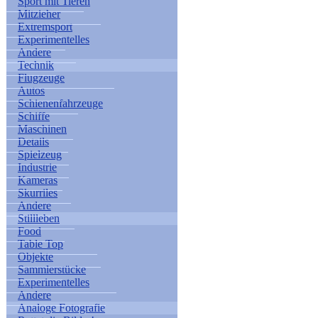
Sport mit Tieren
Mitzieher
Extremsport
Experimentelles
Andere
Technik
Flugzeuge
Autos
Schienenfahrzeuge
Schiffe
Maschinen
Details
Spielzeug
Industrie
Kameras
Skurriles
Andere
Stillleben
Food
Table Top
Objekte
Sammlerstücke
Experimentelles
Andere
Analoge Fotografie