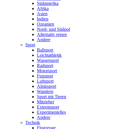
Südamerika
Afrika
Asien
Indien
Ozeanien
Nord- und Südpol
Alternativ reisen
Andere
Sport
Ballsport
Leichtathletik
Wassersport
Radsport
Motorsport
Funsport
Luftsport
Alpinsport
Wandern
Sport mit Tieren
Mitzieher
Extremsport
Experimentelles
Andere
Technik
Flugzeuge