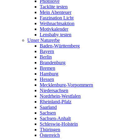
Photolove
Tacklite testen
Mein Abenteuer
Faszination Licht
Weihnachtsaktion
Motivkalender
Lensbaby testen
Unser Naturerbe
Baden-Württemberg
Bayern
Berlin
Brandenburg
Bremen
Hamburg
Hessen
Mecklenburg-Vorpommern
Niedersachsen
Nordrhein-Westfalen
Rheinland-Pfalz
Saarland
Sachsen
Sachsen-Anhalt
Schleswig-Holstein
Thüringen
Österreich