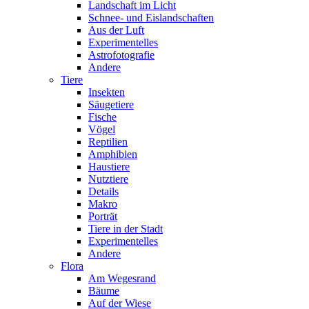
Landschaft im Licht
Schnee- und Eislandschaften
Aus der Luft
Experimentelles
Astrofotografie
Andere
Tiere
Insekten
Säugetiere
Fische
Vögel
Reptilien
Amphibien
Haustiere
Nutztiere
Details
Makro
Porträt
Tiere in der Stadt
Experimentelles
Andere
Flora
Am Wegesrand
Bäume
Auf der Wiese