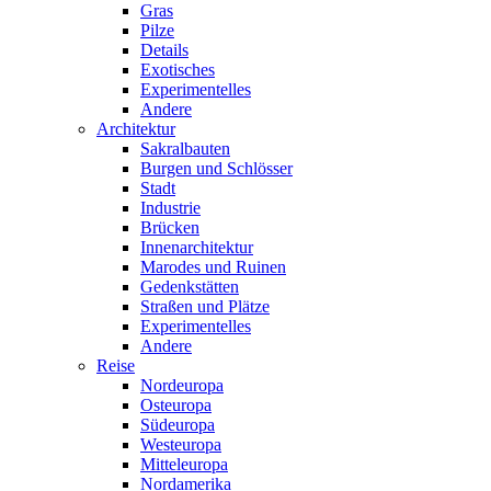
Gras
Pilze
Details
Exotisches
Experimentelles
Andere
Architektur
Sakralbauten
Burgen und Schlösser
Stadt
Industrie
Brücken
Innenarchitektur
Marodes und Ruinen
Gedenkstätten
Straßen und Plätze
Experimentelles
Andere
Reise
Nordeuropa
Osteuropa
Südeuropa
Westeuropa
Mitteleuropa
Nordamerika