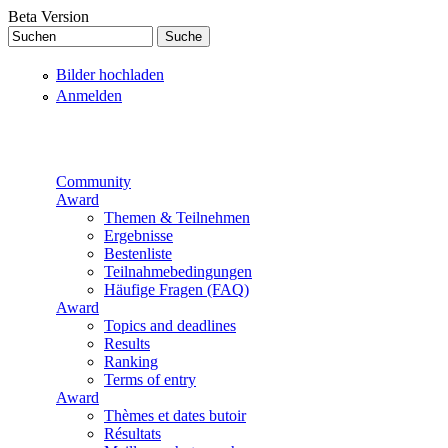
Direkt zum Inhalt
Beta Version
Suchen
Suchformular
Bilder hochladen
Anmelden
Community
Award
Themen & Teilnehmen
Ergebnisse
Bestenliste
Teilnahmebedingungen
Häufige Fragen (FAQ)
Award
Topics and deadlines
Results
Ranking
Terms of entry
Award
Thèmes et dates butoir
Résultats