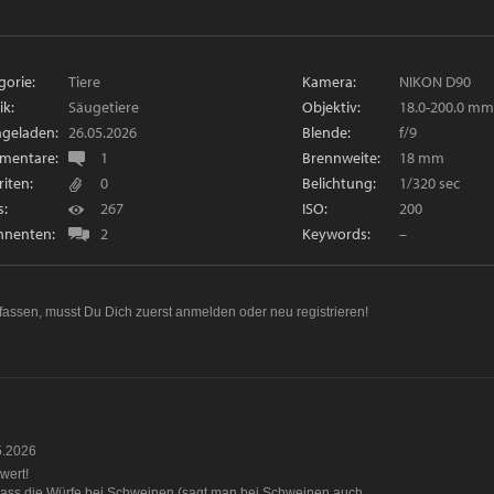
gorie:
Tiere
Kamera:
NIKON D90
ik:
Säugetiere
Objektiv:
18.0-200.0 mm 
geladen:
26.05.2026
Blende:
f/9
mentare:
1
Brennweite:
18 mm
riten:
0
Belichtung:
1/320 sec
s:
267
ISO:
200
nenten:
2
Keywords:
–
fassen, musst Du Dich zuerst
anmelden
oder
neu registrieren
!
5.2026
wert!
, dass die Würfe bei Schweinen (sagt man bei Schweinen auch