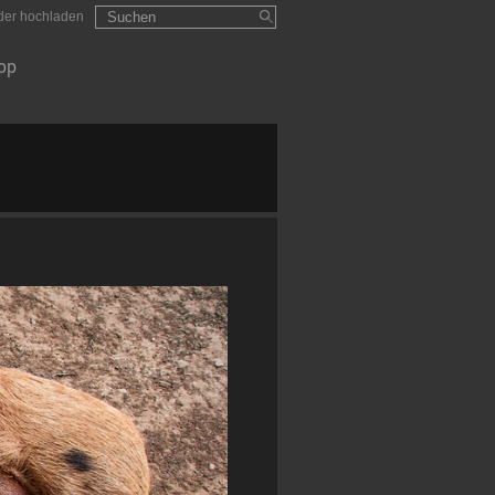
Suchformular
Suchen
lder hochladen
op