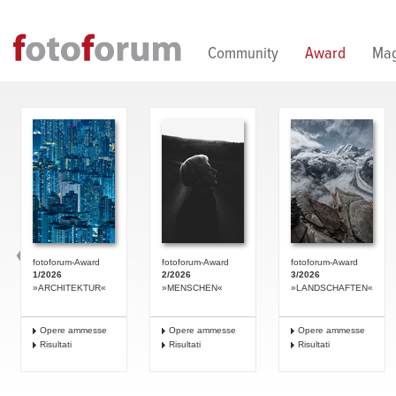
Direkt zum Inhalt
Community
Award
Mag
fotoforum-Award
fotoforum-Award
fotoforum-Award
1/2026
2/2026
3/2026
»ARCHITEKTUR«
»MENSCHEN«
»LANDSCHAFTEN«
Opere ammesse
Opere ammesse
Opere ammesse
Risultati
Risultati
Risultati