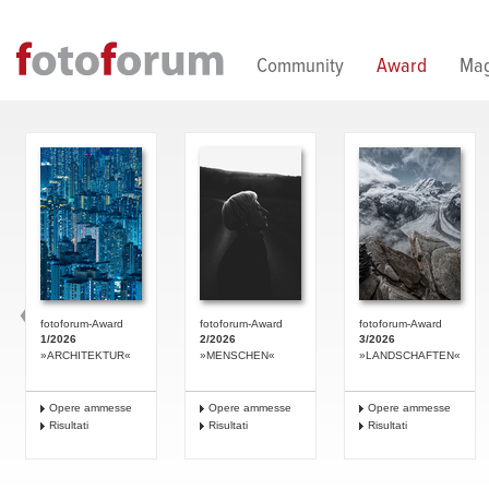
Direkt zum Inhalt
Community
Award
Mag
fotoforum-Award
fotoforum-Award
fotoforum-Award
1/2026
2/2026
3/2026
»ARCHITEKTUR«
»MENSCHEN«
»LANDSCHAFTEN«
Opere ammesse
Opere ammesse
Opere ammesse
Risultati
Risultati
Risultati