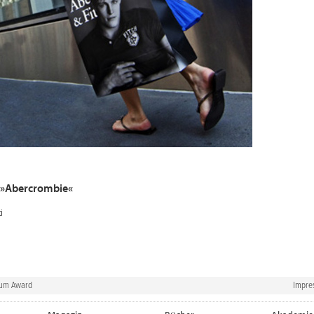
: »Abercrombie«
i
rum Award
Impre