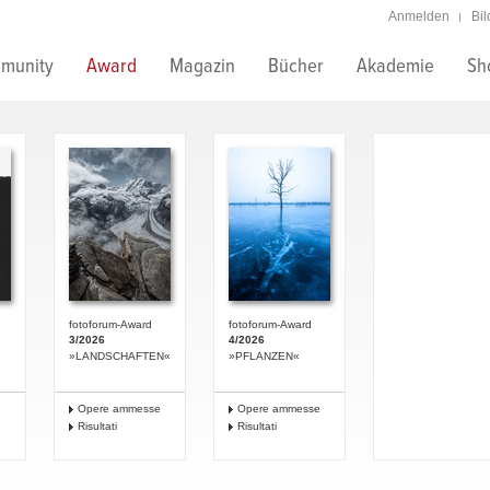
Anmelden
Bi
munity
Award
Magazin
Bücher
Akademie
Sh
fotoforum-Award
fotoforum-Award
3/2026
4/2026
»LANDSCHAFTEN«
»PFLANZEN«
e
Opere ammesse
Opere ammesse
Risultati
Risultati