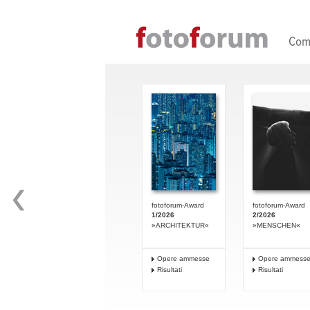
Direkt zum Inhalt
Com
fotoforum-Award
fotoforum-Award
1/2026
2/2026
»ARCHITEKTUR«
»MENSCHEN«
Opere ammesse
Opere ammess
Risultati
Risultati