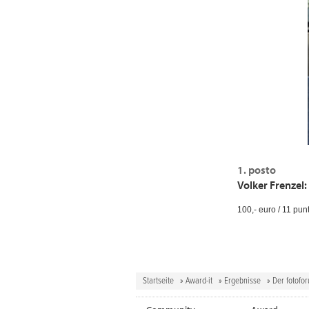
1. posto
Volker Frenzel
100,- euro / 11 punt
Startseite
»
Award-it
»
Ergebnisse
» Der fotofo