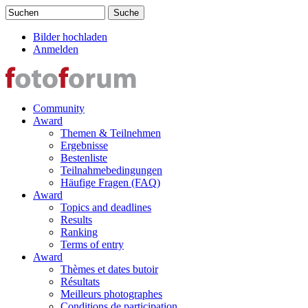
Direkt zum Inhalt
Suchen
Suchformular
Bilder hochladen
Anmelden
Community
Award
Themen & Teilnehmen
Ergebnisse
Bestenliste
Teilnahmebedingungen
Häufige Fragen (FAQ)
Award
Topics and deadlines
Results
Ranking
Terms of entry
Award
Thèmes et dates butoir
Résultats
Meilleurs photographes
Conditions de participation