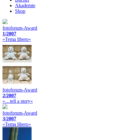
Akademie
Shop
fotoforum-Award
1/2007
»Tema libero«
fotoforum-Award
2/2007
»…tell a story«
fotoforum-Award
3/2007
»Tema libero«