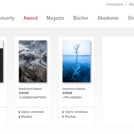
Anmelden
Bi
munity
Award
Magazin
Bücher
Akademie
Sh
fotoforum-Award
fotoforum-Award
3/2026
4/2026
»LANDSCHAFTEN«
»PFLANZEN«
e
Opere ammesse
Opere ammesse
Risultati
Risultati