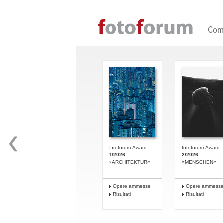
Direkt zum Inhalt
Com
fotoforum-Award
fotoforum-Award
1/2026
2/2026
»ARCHITEKTUR«
»MENSCHEN«
Opere ammesse
Opere ammess
Risultati
Risultati