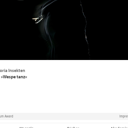
oria Insekten
: »Wespe tanz«
rum Award
Impre