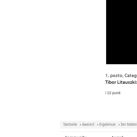
1. posto, Categ
Tibor Litauszki
/ 10 punti
Startseite
»
Award-it
»
Ergebnisse
» Der fotofo