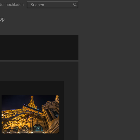
Suchformular
Suchen
lder hochladen
op