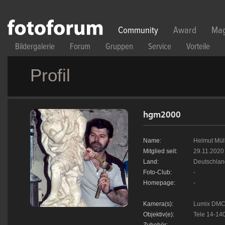
Direkt zum Inhalt
Community
Award
Mag
Bildergalerie
Forum
Gruppen
Service
Vorteile
Profil
hgm2000
Name:
Helmut Mül
Mitglied seit:
29.11.2020
Land:
Deutschlan
Foto-Club:
-
Homepage:
-
Kamera(s):
Lumix DMC
Objektiv(e):
Tele 14-14