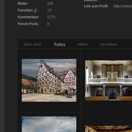
Zubehör:
-
Bilder:
130
Link zum Profil:
https://ww
Favoriten
:
13
Kommentare:
1770
Forum-Posts:
0
Fotos
Über mich
Alben
Favoriten