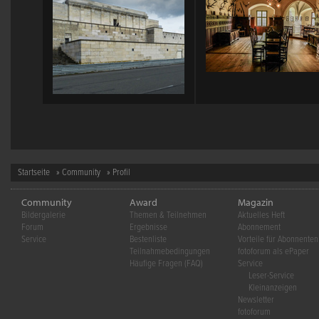
Startseite
»
Community
» Profil
Community
Award
Magazin
Bildergalerie
Themen & Teilnehmen
Aktuelles Heft
Forum
Ergebnisse
Abonnement
Service
Bestenliste
Vorteile für Abonnenten
Teilnahmebedingungen
fotoforum als ePaper
Häufige Fragen (FAQ)
Service
Leser-Service
Kleinanzeigen
Newsletter
fotoforum