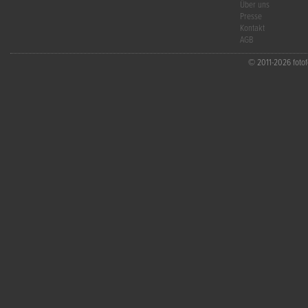
Über uns
Presse
Kontakt
AGB
© 2011-2026 fotofo