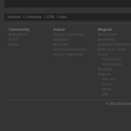
Startseite
»
Community
»
23791
» Fotos
Community
Award
Magazin
Bildergalerie
Themen & Teilnehmen
Aktuelles Heft
Forum
Ergebnisse
Abonnement
Service
Bestenliste
Vorteile für Abonnenten
Teilnahmebedingungen
fotoforum als ePaper
Häufige Fragen (FAQ)
Service
Leser-Service
Kleinanzeigen
Newsletter
fotoforum
Über uns
Presse
Kontakt
AGB
© 2011-2026 fotofo