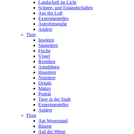
Landschaft im Licht
Schnee- und Eislandschaften
Aus der Luft
Experimentelles
Astrofotografie
Andere
Tiere
Insekten
Säugetiere
Fische
Vögel
Reptilien
Amphibien
Haustiere
Nutztiere
Details
Makro
Porträt
Tiere in der Stadt
Experimentelles
Andere
Flora
Am Wegesrand
Bäume
Auf der Wiese