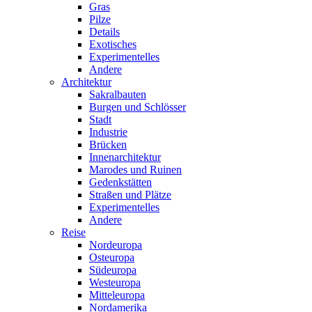
Gras
Pilze
Details
Exotisches
Experimentelles
Andere
Architektur
Sakralbauten
Burgen und Schlösser
Stadt
Industrie
Brücken
Innenarchitektur
Marodes und Ruinen
Gedenkstätten
Straßen und Plätze
Experimentelles
Andere
Reise
Nordeuropa
Osteuropa
Südeuropa
Westeuropa
Mitteleuropa
Nordamerika