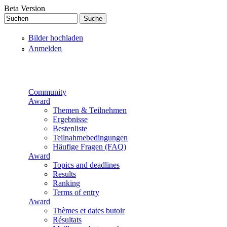
Direkt zum Inhalt
Beta Version
Suchen
Suchformular
Bilder hochladen
Anmelden
Community
Award
Themen & Teilnehmen
Ergebnisse
Bestenliste
Teilnahmebedingungen
Häufige Fragen (FAQ)
Award
Topics and deadlines
Results
Ranking
Terms of entry
Award
Thèmes et dates butoir
Résultats