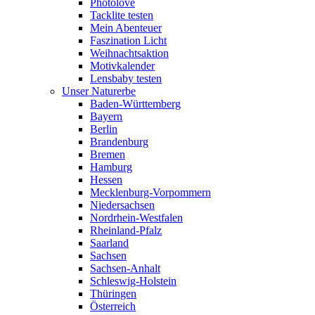
Photolove
Tacklite testen
Mein Abenteuer
Faszination Licht
Weihnachtsaktion
Motivkalender
Lensbaby testen
Unser Naturerbe
Baden-Württemberg
Bayern
Berlin
Brandenburg
Bremen
Hamburg
Hessen
Mecklenburg-Vorpommern
Niedersachsen
Nordrhein-Westfalen
Rheinland-Pfalz
Saarland
Sachsen
Sachsen-Anhalt
Schleswig-Holstein
Thüringen
Österreich