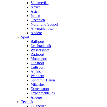
Südamerika
Afrika
Asien
Indien
Ozeanien
Nord- und Südpol
Alternativ reisen
Andere
Sport
Ballsport
Leichtathletik
Wassersport
Radsport
Motorsport
Funsport
Luftsport
Alpinsport
Wandern
Sport mit Tieren
Mitzieher
Extremsport
Experimentelles
Andere
Technik
Flugzeuge